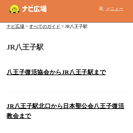
コ
メニュー
ン
テ
ン
ナビ広場
>
すべてのガイド
>
JR八王子駅
ツ
へ
JR八王子駅
ス
キ
ッ
プ
八王子復活協会からJR八王子駅まで
JR八王子駅北口から日本聖公会八王子復活
教会まで