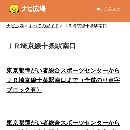
コ
メニュー
ン
テ
ン
ナビ広場
>
すべてのガイド
>
ＪＲ埼京線十条駅南口
ツ
へ
ＪＲ埼京線十条駅南口
ス
キ
ッ
プ
東京都障がい者総合スポーツセンターから
ＪＲ埼京線十条駅南口まで（全道のり点字
ブロック有）
東京都障がい者総合スポーツセンターから