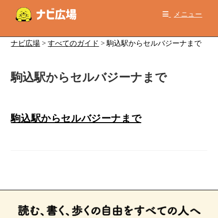
コ
メニュー
ン
テ
ン
ナビ広場
>
すべてのガイド
>
駒込駅からセルバジーナまで
ツ
へ
駒込駅からセルバジーナまで
ス
キ
ッ
プ
駒込駅からセルバジーナまで