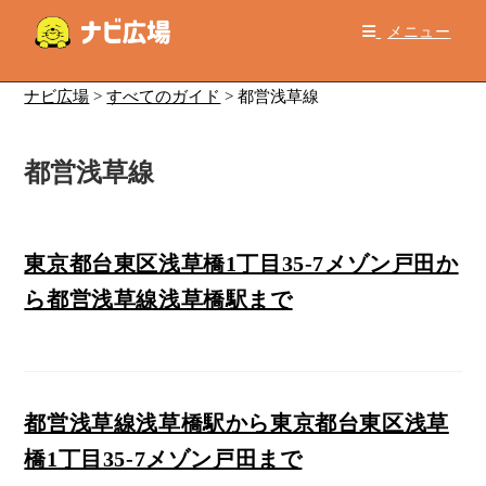
コ
メニュー
ン
テ
ン
ナビ広場
>
すべてのガイド
>
都営浅草線
ツ
へ
都営浅草線
ス
キ
ッ
プ
東京都台東区浅草橋1丁目35-7メゾン戸田か
ら都営浅草線浅草橋駅まで
都営浅草線浅草橋駅から東京都台東区浅草
橋1丁目35-7メゾン戸田まで