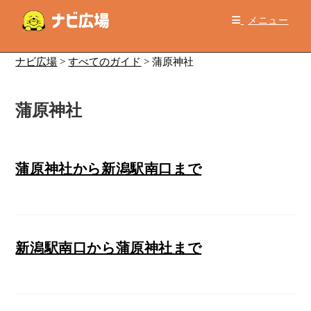
コ
メニュー
ン
テ
ン
ナビ広場
>
すべてのガイド
>
蒲原神社
ツ
へ
蒲原神社
ス
キ
ッ
プ
蒲原神社から新潟駅南口まで
新潟駅南口から蒲原神社まで