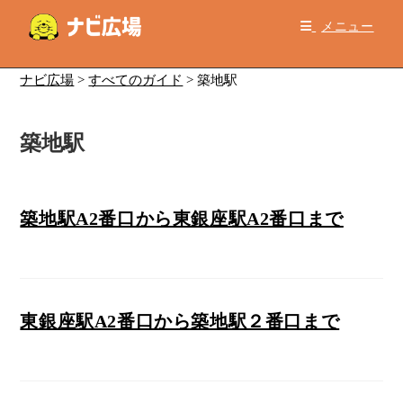
コ
メニュー
ン
テ
ン
ナビ広場
>
すべてのガイド
>
築地駅
ツ
へ
築地駅
ス
キ
ッ
プ
築地駅A2番口から東銀座駅A2番口まで
東銀座駅A2番口から築地駅２番口まで