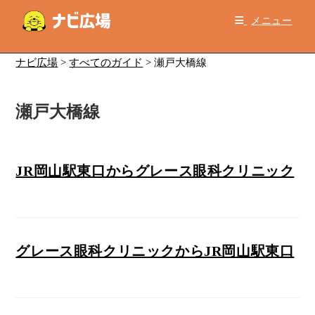
コ
メニュー
ン
テ
ン
ナビ広場
>
すべてのガイド
>
瀬戸大橋線
ツ
へ
瀬戸大橋線
ス
キ
ッ
プ
JR岡山駅東口からグレース眼科クリニック
グレース眼科クリニックからJR岡山駅東口