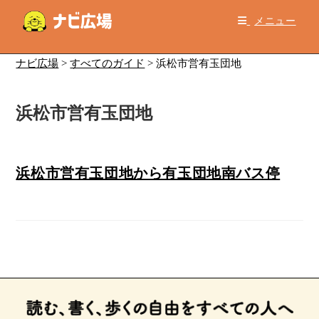
コ
メニュー
ン
テ
ン
ナビ広場
>
すべてのガイド
>
浜松市営有玉団地
ツ
へ
浜松市営有玉団地
ス
キ
ッ
プ
浜松市営有玉団地から有玉団地南バス停