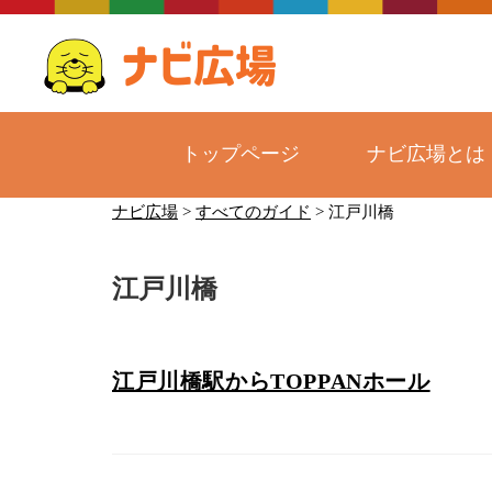
トップページ
ナビ広場とは
コ
ナビ広場
>
すべてのガイド
>
江戸川橋
ン
テ
江戸川橋
ン
ツ
へ
ス
江戸川橋駅からTOPPANホール
キ
ッ
プ