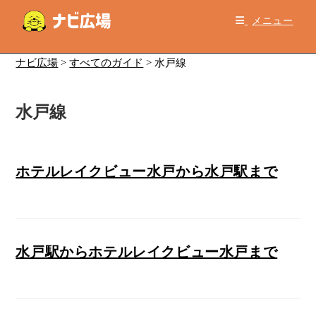
コ
メニュー
ン
テ
ン
ナビ広場
>
すべてのガイド
>
水戸線
ツ
へ
水戸線
ス
キ
ッ
プ
ホテルレイクビュー水戸から水戸駅まで
水戸駅からホテルレイクビュー水戸まで