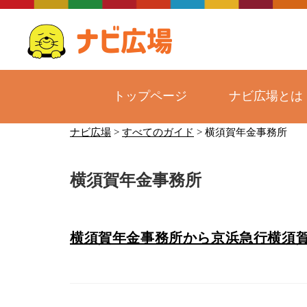
トップページ
ナビ広場とは
コ
ナビ広場
>
すべてのガイド
>
横須賀年金事務所
ン
テ
横須賀年金事務所
ン
ツ
へ
ス
横須賀年金事務所から京浜急行横須
キ
ッ
プ