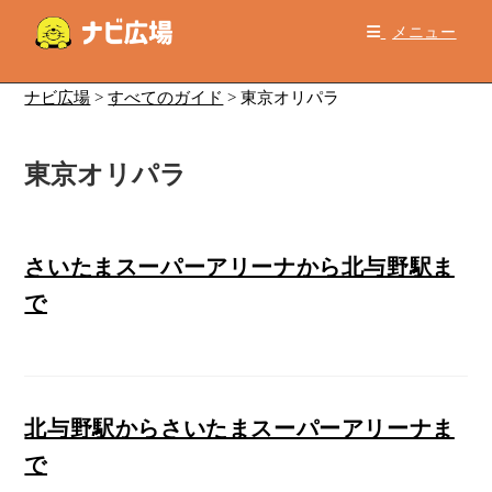
コ
メニュー
ン
テ
ン
ナビ広場
>
すべてのガイド
>
東京オリパラ
ツ
へ
東京オリパラ
ス
キ
ッ
プ
さいたまスーパーアリーナから北与野駅ま
で
北与野駅からさいたまスーパーアリーナま
で