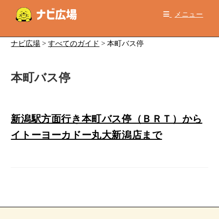
コ
メニュー
ン
テ
ン
ナビ広場
>
すべてのガイド
>
本町バス停
ツ
へ
本町バス停
ス
キ
ッ
プ
新潟駅方面行き本町バス停（ＢＲＴ）から
イトーヨーカドー丸大新潟店まで