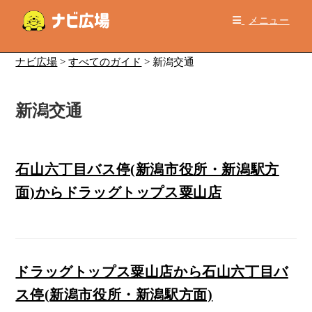
コ
メニュー
ン
テ
ン
ナビ広場
>
すべてのガイド
>
新潟交通
ツ
へ
新潟交通
ス
キ
ッ
プ
石山六丁目バス停(新潟市役所・新潟駅方
面)からドラッグトップス粟山店
ドラッグトップス粟山店から石山六丁目バ
ス停(新潟市役所・新潟駅方面)