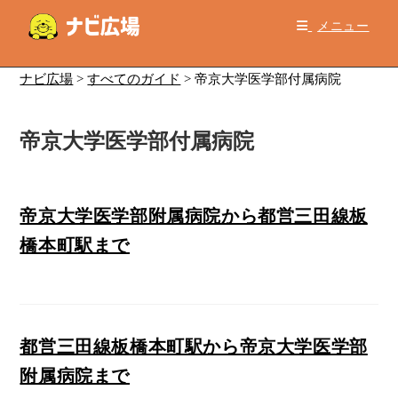
コ
メニュー
ン
テ
ン
ナビ広場
>
すべてのガイド
>
帝京大学医学部付属病院
ツ
へ
帝京大学医学部付属病院
ス
キ
ッ
プ
帝京大学医学部附属病院から都営三田線板
橋本町駅まで
都営三田線板橋本町駅から帝京大学医学部
附属病院まで