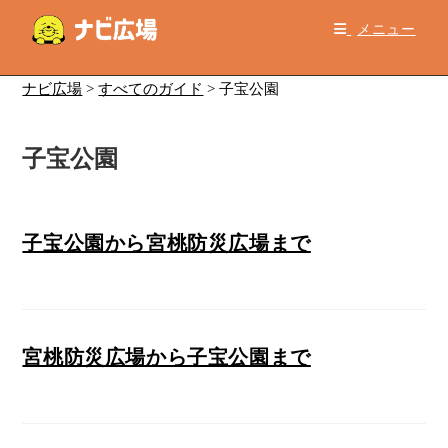
コ
メニュー
ン
テ
ン
ナビ広場
>
すべてのガイド
>
子宝公園
ツ
へ
子宝公園
ス
キ
ッ
プ
子宝公園から宮桃防災広場まで
宮桃防災広場から子宝公園まで