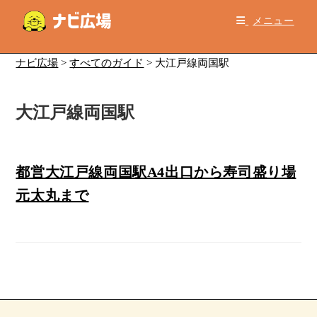
コ
メニュー
ン
テ
ン
ナビ広場
>
すべてのガイド
>
大江戸線両国駅
ツ
へ
大江戸線両国駅
ス
キ
ッ
プ
都営大江戸線両国駅A4出口から寿司盛り場
元太丸まで