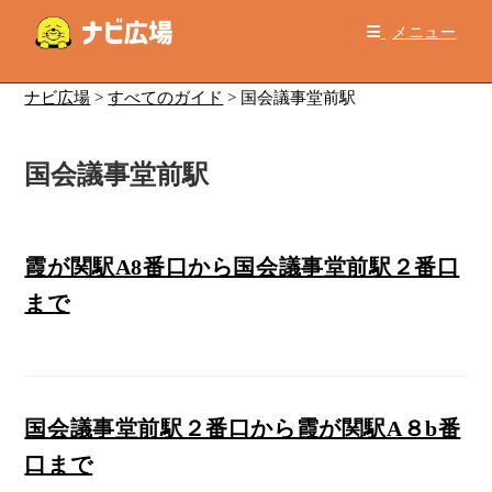
コ
メニュー
ン
テ
ン
ナビ広場
>
すべてのガイド
>
国会議事堂前駅
ツ
へ
国会議事堂前駅
ス
キ
ッ
プ
霞が関駅A8番口から国会議事堂前駅２番口
まで
国会議事堂前駅２番口から霞が関駅A８b番
口まで