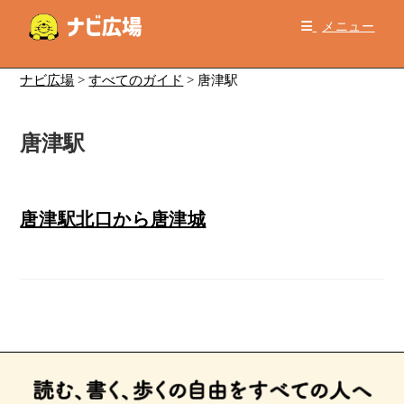
コ
メニュー
ン
テ
ン
ナビ広場
>
すべてのガイド
>
唐津駅
ツ
へ
唐津駅
ス
キ
ッ
プ
唐津駅北口から唐津城