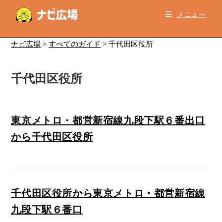
コ
メニュー
ン
テ
ン
ナビ広場
>
すべてのガイド
>
千代田区役所
ツ
へ
千代田区役所
ス
キ
ッ
プ
東京メトロ・都営新宿線九段下駅６番出口
から千代田区役所
千代田区役所から東京メトロ・都営新宿線
九段下駅６番口