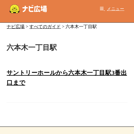
コ
メニュー
ン
テ
ン
ナビ広場
>
すべてのガイド
>
六本木一丁目駅
ツ
へ
六本木一丁目駅
ス
キ
ッ
プ
サントリーホールから六本木一丁目駅3番出
口まで