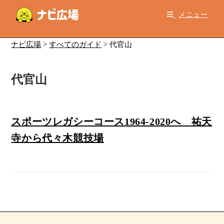
コ
メニュー
ン
テ
ン
ナビ広場
>
すべてのガイド
>
代官山
ツ
へ
代官山
ス
キ
ッ
プ
スポーツレガシーコース1964-2020へ 祐天
寺から代々木競技場