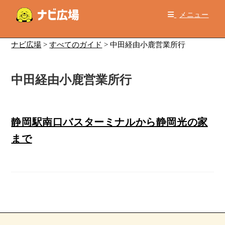
コ
メニュー
ン
テ
ン
ナビ広場
>
すべてのガイド
>
中田経由小鹿営業所行
ツ
へ
中田経由小鹿営業所行
ス
キ
ッ
プ
静岡駅南口バスターミナルから静岡光の家
まで