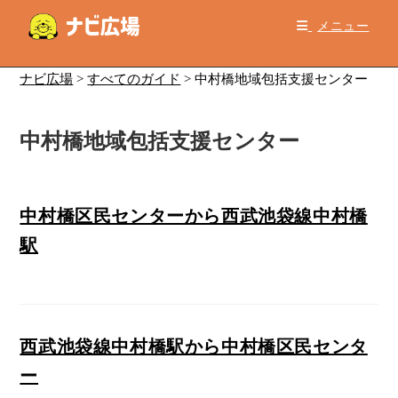
コ
メニュー
ン
テ
ン
ナビ広場
>
すべてのガイド
>
中村橋地域包括支援センター
ツ
へ
中村橋地域包括支援センター
ス
キ
ッ
プ
中村橋区民センターから西武池袋線中村橋
駅
西武池袋線中村橋駅から中村橋区民センタ
ー