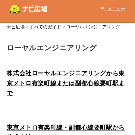
コ
メニュー
ン
テ
ン
ナビ広場
>
すべてのガイド
>
ローヤルエンジニアリング
ツ
へ
ローヤルエンジニアリング
ス
キ
ッ
プ
株式会社ローヤルエンジニアリングから東
京メトロ有楽町線または副都心線要町駅ま
で
東京メトロ有楽町線・副都心線要町駅から