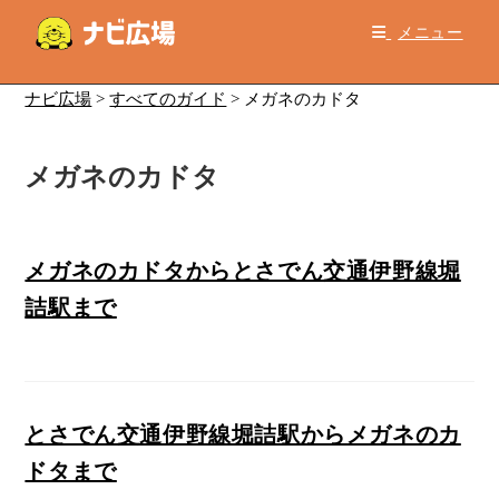
コ
メニュー
ン
テ
ン
ナビ広場
>
すべてのガイド
>
メガネのカドタ
ツ
へ
メガネのカドタ
ス
キ
ッ
プ
メガネのカドタからとさでん交通伊野線堀
詰駅まで
とさでん交通伊野線堀詰駅からメガネのカ
ドタまで