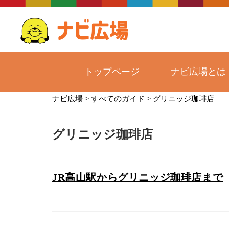
トップページ
ナビ広場とは
コ
ナビ広場
>
すべてのガイド
>
グリニッジ珈琲店
ン
テ
グリニッジ珈琲店
ン
ツ
へ
ス
JR高山駅からグリニッジ珈琲店まで
キ
ッ
プ