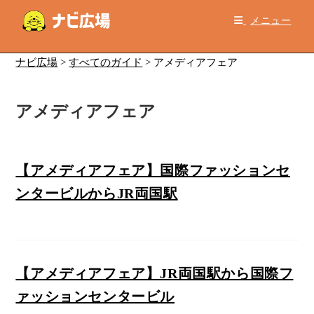
コ
メニュー
ン
テ
ン
ナビ広場
>
すべてのガイド
>
アメディアフェア
ツ
へ
アメディアフェア
ス
キ
ッ
プ
【アメディアフェア】国際ファッションセ
ンタービルからJR両国駅
【アメディアフェア】JR両国駅から国際フ
ァッションセンタービル