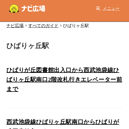
コ
メニュー
ン
テ
ン
ナビ広場
>
すべてのガイド
>
ひばりヶ丘駅
ツ
へ
ひばりヶ丘駅
ス
キ
ッ
プ
ひばりが丘図書館出入口から西武池袋線ひ
ばりヶ丘駅南口2階改札行きエレベーター前
まで
西武池袋線ひばりヶ丘駅南口からひばりが