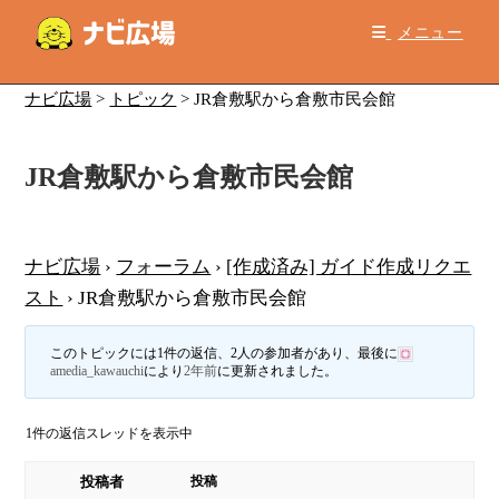
コ
メニュー
ン
テ
ン
ナビ広場
>
トピック
>
JR倉敷駅から倉敷市民会館
ツ
へ
JR倉敷駅から倉敷市民会館
ス
キ
ッ
プ
ナビ広場
›
フォーラム
›
[作成済み] ガイド作成リクエ
スト
›
JR倉敷駅から倉敷市民会館
このトピックには1件の返信、2人の参加者があり、最後に
amedia_kawauchi
により
2年前
に更新されました。
1件の返信スレッドを表示中
投稿者
投稿