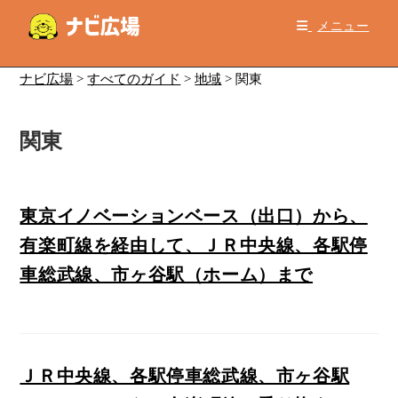
コ
メニュー
ン
テ
ン
ナビ広場
>
すべてのガイド
>
地域
>
関東
ツ
へ
関東
ス
キ
ッ
プ
東京イノベーションベース（出口）から、
有楽町線を経由して、ＪＲ中央線、各駅停
車総武線、市ヶ谷駅（ホーム）まで
ＪＲ中央線、各駅停車総武線、市ヶ谷駅