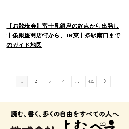
【お散歩会】富士見銀座の終点から出発し
十条銀座商店街から、JR東十条駅南口まで
のガイド地図
1
2
3
4
…
415