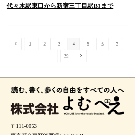
代々木駅東口から新宿三丁目駅B1まで
1
2
3
4
5
6
7
…
39
〒111-0053