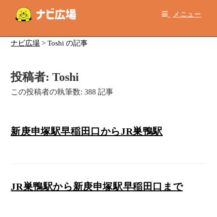
コ
メニュー
ン
テ
ン
ナビ広場
>
Toshi の記事
ツ
へ
投稿者:
Toshi
ス
キ
この投稿者の執筆数: 388 記事
ッ
プ
新庚申塚駅早稲田口からJR巣鴨駅
JR巣鴨駅から新庚申塚駅早稲田口まで