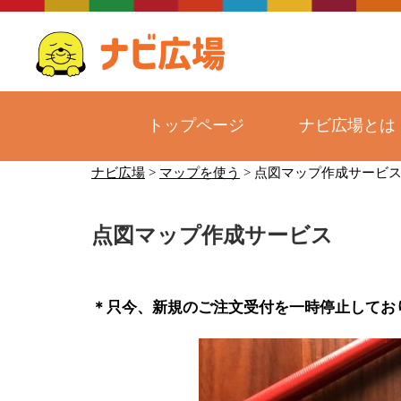
トップページ
ナビ広場とは
コ
ナビ広場
>
マップを使う
>
点図マップ作成サービ
ン
テ
点図マップ作成サービス
ン
ツ
へ
ス
＊只今、新規のご注文受付を一時停止してお
キ
ッ
プ