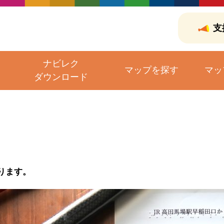
支
ナビレク
マップを探す
マッ
ダウンロード
ス
ります。