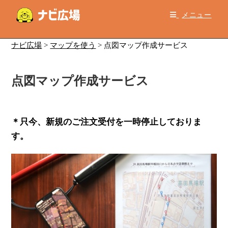
コ
メニュー
ン
テ
ン
ナビ広場
>
マップを使う
>
点図マップ作成サービス
ツ
へ
点図マップ作成サービス
ス
キ
ッ
プ
＊只今、新規のご注文受付を一時停止しておりま
す。