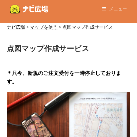
コ
メニュー
ン
テ
ン
ナビ広場
>
マップを使う
>
点図マップ作成サービス
ツ
へ
点図マップ作成サービス
ス
キ
ッ
プ
＊只今、新規のご注文受付を一時停止しておりま
す。