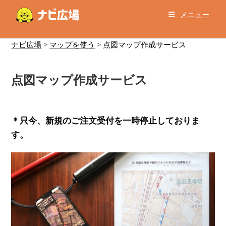
コ
メニュー
ン
テ
ン
ナビ広場
>
マップを使う
>
点図マップ作成サービス
ツ
へ
点図マップ作成サービス
ス
キ
ッ
プ
＊只今、新規のご注文受付を一時停止しておりま
す。